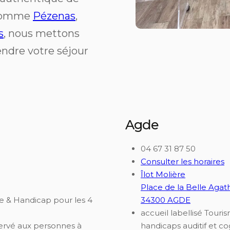
s comme
Pézenas
,
s
, nous mettons
ndre votre séjour
Agde
04 67 31 87 50
Consulter les horaires
Îlot Molière
Place de la Belle Agat
me & Handicap pour les 4
34300 AGDE
accueil labellisé Tour
servé aux personnes à
handicaps auditif et cog