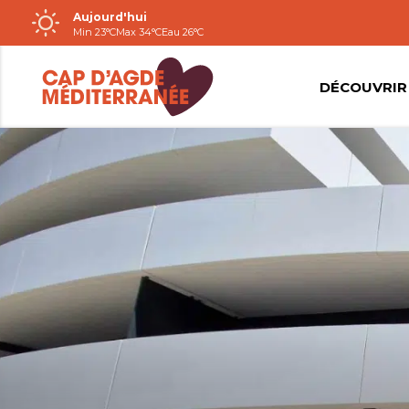
Aujourd'hui
Passer
Min 23°C
Max 34°C
Eau 26°C
au
contenu
DÉCOUVRIR