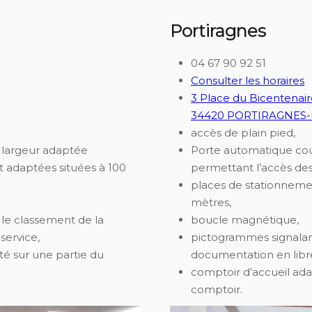
Portiragnes
04 67 90 92 51
Consulter les horaires
3 Place du Bicentenai
34420 PORTIRAGNES
accès de plain pied,
 largeur adaptée
Porte automatique coul
 adaptées situées à 100
permettant l’accès de
places de stationneme
mètres,
le classement de la
boucle magnétique,
service,
pictogrammes signalan
té sur une partie du
documentation en libre
comptoir d’accueil ada
comptoir.