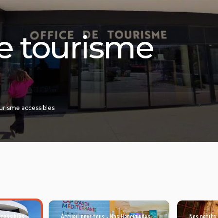
de tourisme
ourisme accessibles
ccessibles
Accueil pour tous - Nos Handiguides
Nos petits 