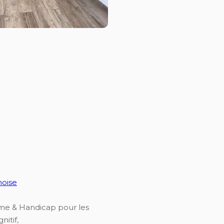
hoise
isme & Handicap pour les
nitif,