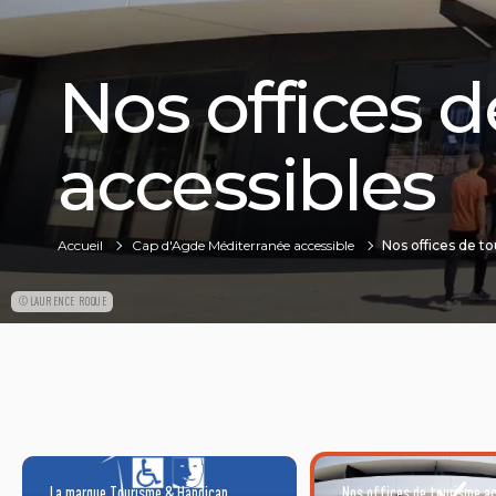
Nos offices 
accessibles
Accueil
Cap d'Agde Méditerranée accessible
Nos offices de t
©LAURENCE ROQUE
La marque Tourisme & Handicap
Nos offices de tourisme a