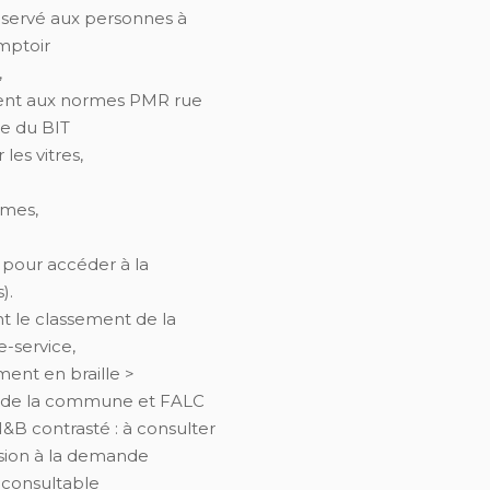
éservé aux personnes à
mptoir
,
ment aux normes PMR rue
e du BIT
les vitres,
rmes,
pour accéder à la
).
t le classement de la
-service,
ment en braille >
e de la commune et FALC
B contrasté : à consulter
sion à la demande
é consultable