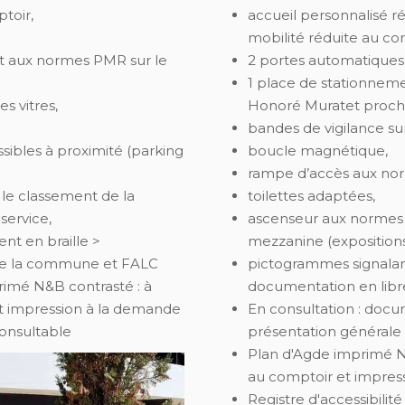
toir,
accueil personnalisé r
mobilité réduite au co
t aux normes PMR sur le
2 portes automatiques
1 place de stationne
s vitres,
Honoré Muratet proch
bandes de vigilance sur 
ssibles à proximité (parking
boucle magnétique,
rampe d’accès aux no
le classement de la
toilettes adaptées,
service,
ascenseur aux normes 
nt en braille >
mezzanine (expositions
de la commune et FALC
pictogrammes signalan
imé N&B contrasté : à
documentation en libre
t impression à la demande
En consultation : docu
consultable
présentation général
Plan d'Agde imprimé N&
au comptoir et impres
Registre d'accessibilit