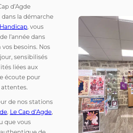
 Cap d’Agde
 dans la démarche
 Handicap
, vous
 de l’année dans
 vos besoins. Nos
jour, sensibilisés
ités liées aux
re écoute pour
 attentes.
ur de nos stations
de
,
Le Cap d'Agde
,
ou que vous
 authentique de