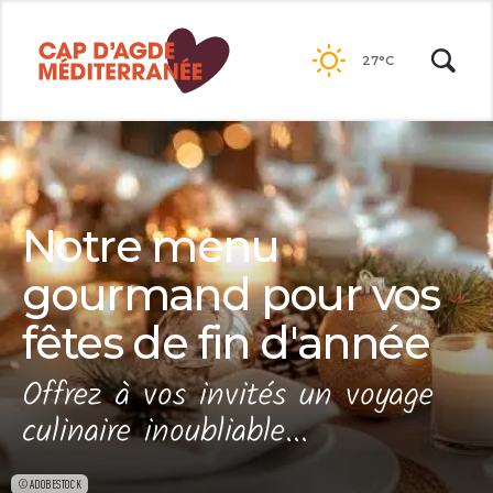
Passer
au
27°C
contenu
Notre menu
gourmand pour vos
fêtes de fin d'année
Offrez à vos invités un voyage
culinaire inoubliable...
©ADOBESTOCK