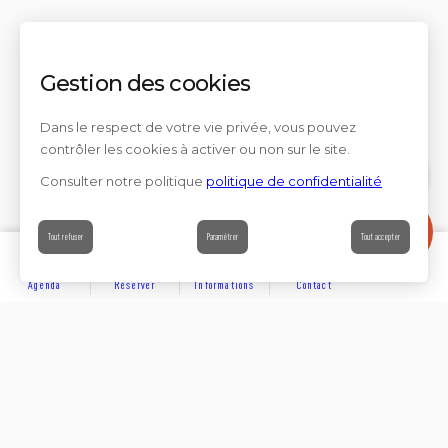
Gestion des cookies
Dans le respect de votre vie privée, vous pouvez
contrôler les cookies à activer ou non sur le site.
Consulter notre politique
politique de confidentialité
Contact
Tout refuser
Paramétrer
Tout accepter
Agenda
Réserver
Informations
Contact
DÉCOUVRIR
Partager sur
Hôtels
Locations