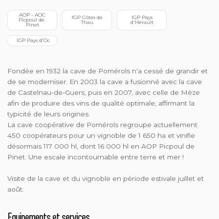
 AOP - AOC 
 IGP Côtes de 
 IGP Pays 
Picpoul de 
Thau
d'Hérault
Pinet
 IGP Pays d'Oc
Fondée en 1932 la cave de Pomérols n'a cessé de grandir et
de se moderniser. En 2003 la cave a fusionné avec la cave
de Castelnau-de-Guers, puis en 2007, avec celle de Mèze
afin de produire des vins de qualité optimale, affirmant la
typicité de leurs origines.
La cave coopérative de Pomérols regroupe actuellement
450 coopérateurs pour un vignoble de 1 650 ha et vinifie
désormais 117 000 hl, dont 16 000 hl en AOP Picpoul de
Pinet. Une escale incontournable entre terre et mer !
Visite de la cave et du vignoble en période estivale juillet et
août.
Equipements et services