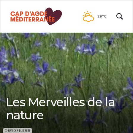
Passer
au
29°C
contenu
Les Merveilles de la
nature
©NATACHA DURRIEU