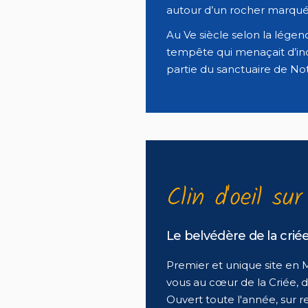
autour d’un rocher marqué p
Au Ve siècle selon la légend
tempête qui menaçait d’ino
partie du sanctuaire de N
Clin d'oeil sur
Le belvédère de la crié
Premier et unique site en
vous au cœur de la Criée, d
Ouvert toute l'année, sur r