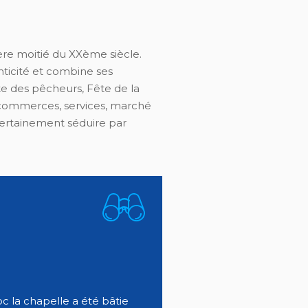
ère moitié du XXème siècle.
enticité et combine ses
ête des pêcheurs, Fête de la
, commerces, services, marché
certainement séduire par
c la chapelle a été bâtie