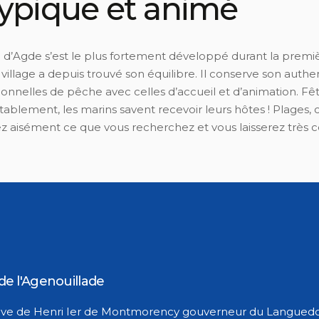
typique et animé
 d’Agde s’est le plus fortement développé durant la premi
 village a depuis trouvé son équilibre. Il conserve son auth
tionnelles de pêche avec celles d’accueil et d’animation. F
ablement, les marins savent recevoir leurs hôtes ! Plages
ez aisément ce que vous recherchez et vous laisserez très 
.
e l'Agenouillade
tiative de Henri Ier de Montmorency gouverneur du Languedo