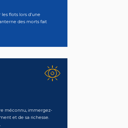
les flots lors d’une
anterne des morts fait
core méconnu, immergez-
ement et de sa richesse.
.