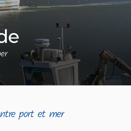
de
er
ntre port et mer