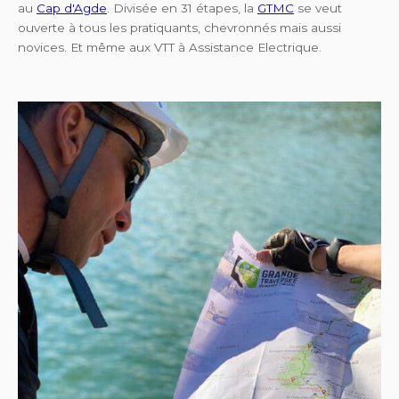
au
Cap d'Agde
. Divisée en 31 étapes, la
GTMC
se veut
ouverte à tous les pratiquants, chevronnés mais aussi
novices. Et même aux VTT à Assistance Electrique.