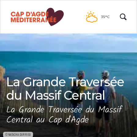
Passer
au
35°C
contenu
La Grande Traversée
du Massif Central
La Grande Traversée du Massif
Central au Cap d'Agde
©NATACHA DURRIEU