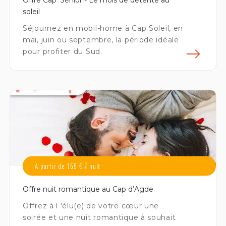
Offre Cap' Sénior - Le mois de détente au
soleil
Séjournez en mobil-home à Cap Soleil, en
mai, juin ou septembre, la période idéale
pour profiter du Sud.
En s
A partir de 155 € / nuit
Offre nuit romantique au Cap d’Agde
Offrez à l 'élu(e) de votre cœur une
soirée et une nuit romantique à souhait