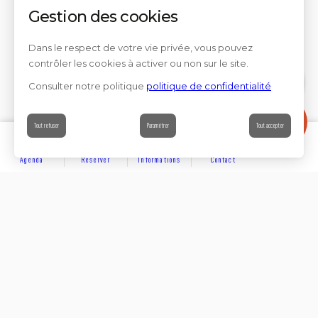
Gestion des cookies
Dans le respect de votre vie privée, vous pouvez
contrôler les cookies à activer ou non sur le site.
Consulter notre politique
politique de confidentialité
Contact
Tout refuser
Paramétrer
Tout accepter
Agenda
Réserver
Informations
Contact
DÉCOUVRIR
Partager sur
Hôtels
Locations
Résidences de vacances
Suivez-nous sur les réseaux sociaux
SE LOGER