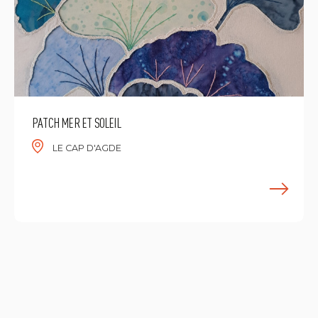
PATCH MER ET SOLEIL
LE CAP D'AGDE
E