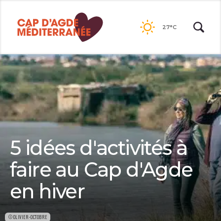
Passer
au
27°C
contenu
5 idées d'activités à
faire au Cap d'Agde
en hiver
©OLIVIER-OCTOBRE