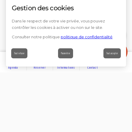
Gestion des cookies
Dans le respect de votre vie privée, vous pouvez
contrôler les cookies à activer ou non sur le site.
Consulter notre politique
politique de confidentialité
Contact
Tout refuser
Paramétrer
Tout accepter
Agenda
Réserver
Informations
Contact
DÉCOUVRIR
Partager sur
Hôtels
Locations
Résidences de vacances
Suivez-nous sur les réseaux sociaux
SE LOGER