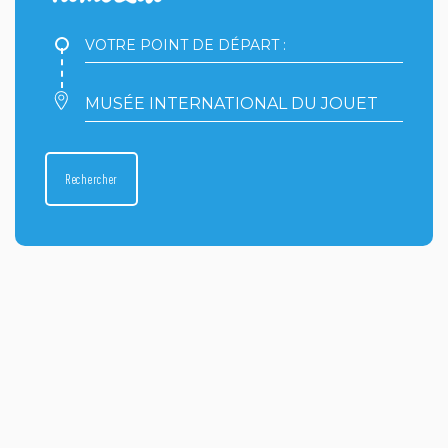
Votre
point
de
départ
Votre
:
point
d'arrivée
:
Rechercher