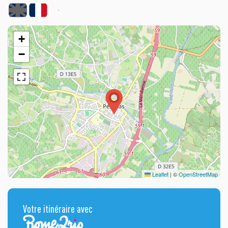
+
−
Leaflet
|
©
OpenStreetMap
Votre itinéraire avec