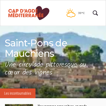
Passer
au
35°C
contenu
Saint-Pons de
Mauchiens
Une circulade pittoresque au
cœur des vignes
Les incontournables