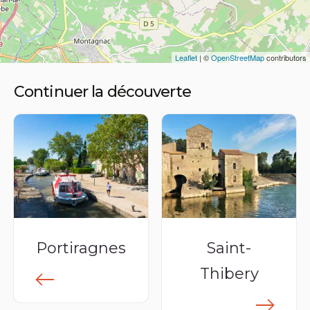
Leaflet
| ©
OpenStreetMap
contributors
Continuer la découverte
Portiragnes
Saint-
Thibery
lus