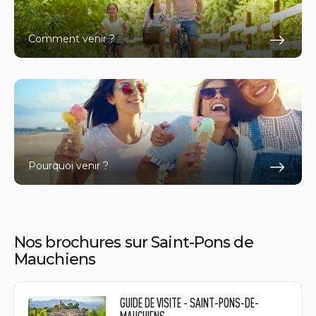
Comment venir ?
En s
Pourquoi venir ?
En s
Nos brochures sur Saint-Pons de
Mauchiens
GUIDE DE VISITE - SAINT-PONS-DE-