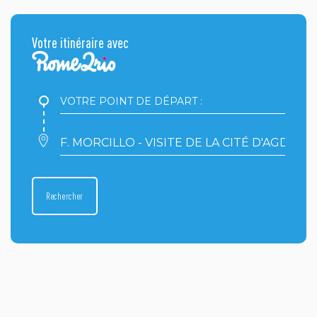
Votre itinéraire avec
Votre
point
de
départ
Votre
:
point
d'arrivée
:
Rechercher