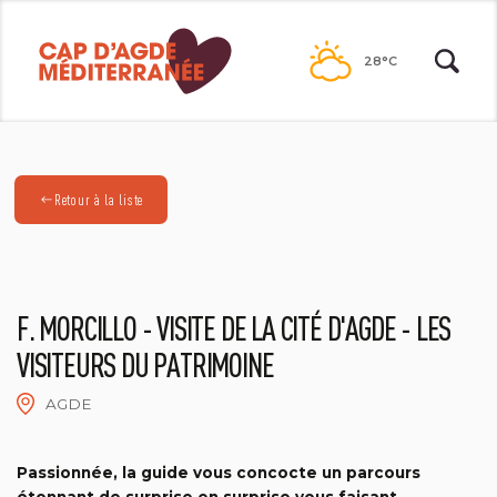
Passer
au
28°C
contenu
Retour à la liste
F. MORCILLO - VISITE DE LA CITÉ D'AGDE - LES
VISITEURS DU PATRIMOINE
AGDE
F.MORCILLO
Passionnée, la guide vous concocte un parcours
étonnant de surprise en surprise vous faisant