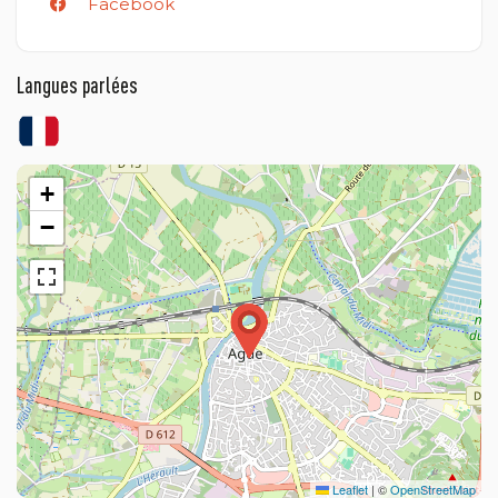
Facebook
Langues parlées
+
−
Leaflet
|
©
OpenStreetMap