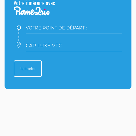
Votre itinéraire avec
Votre
point
de
départ
Votre
:
point
d'arrivée
:
Rechercher