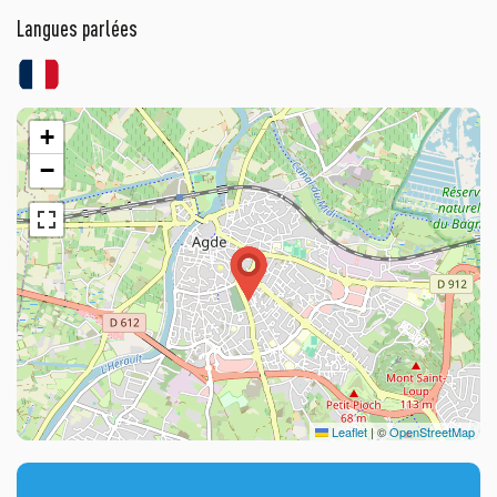
Langues parlées
+
−
Leaflet
|
©
OpenStreetMap