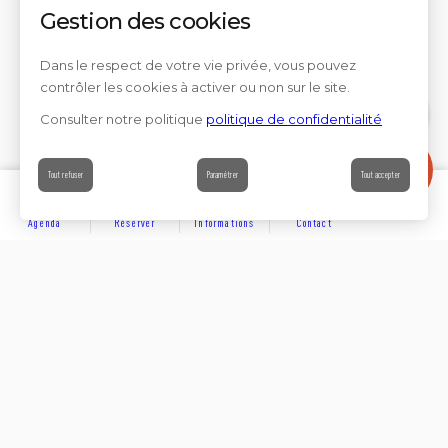
Gestion des cookies
Dans le respect de votre vie privée, vous pouvez
contrôler les cookies à activer ou non sur le site.
Consulter notre politique
politique de confidentialité
Contact
Tout refuser
Paramétrer
Tout accepter
Agenda
Réserver
Informations
Contact
DÉCOUVRIR
Partager sur
Hôtels
Locations
Résidences de vacances
Suivez-nous sur les réseaux sociaux
SE LOGER