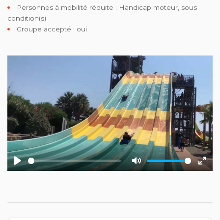
Personnes à mobilité réduite :
Handicap moteur, sous
condition(s)
Groupe accepté : oui
Play
Mute
Ente
fulls