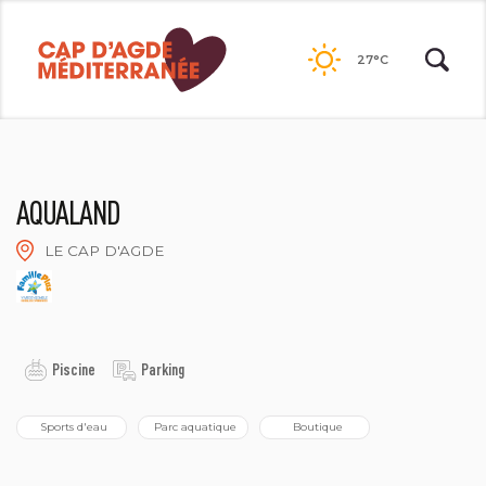
Passer
au
27°C
contenu
AQUALAND
LE CAP D'AGDE
AQUALAND
Piscine
Parking
 Sports d'eau
 Parc aquatique
  Boutique