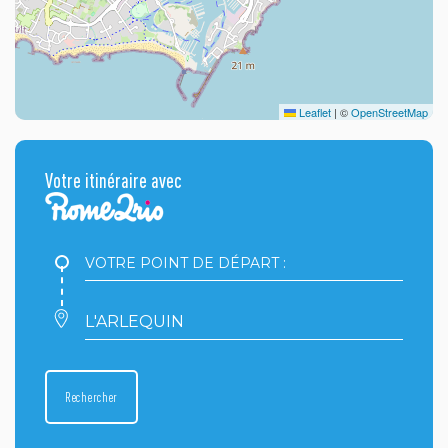
Leaflet
|
©
OpenStreetMap
Votre itinéraire avec
Votre
point
de
départ
Votre
:
point
d'arrivée
:
Rechercher