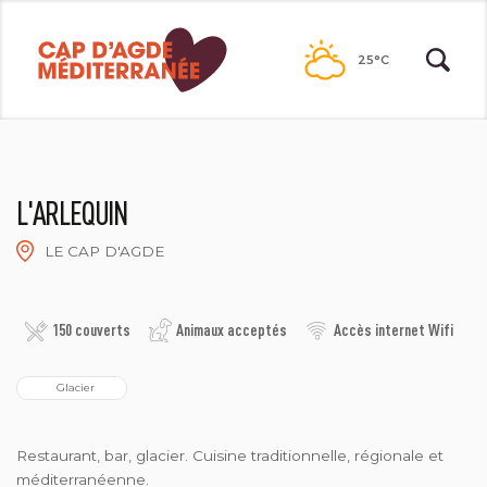
Passer
au
25°C
contenu
L'ARLEQUIN
LE CAP D'AGDE
2019- L'ARLEQUIN
150 couverts
Animaux acceptés
Accès internet Wifi
  Glacier
Restaurant, bar, glacier. Cuisine traditionnelle, régionale et
méditerranéenne.