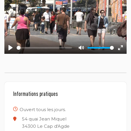
Play
Mute
Ente
fulls
Informations pratiques
Ouvert tous les jours.
54 quai Jean Miquel
34300
Le Cap d'Agde