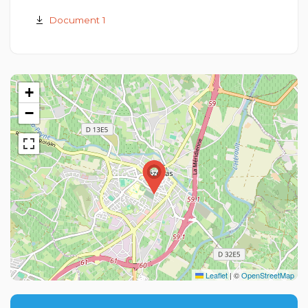
Document 1
+
−
Leaflet
|
©
OpenStreetMap