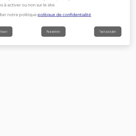
s à activer ou non sur le site.
ter notre politique
politique de confidentialité
efuser
Paramétrer
Tout accepter
Contact
s à notre newsletter
Continuer