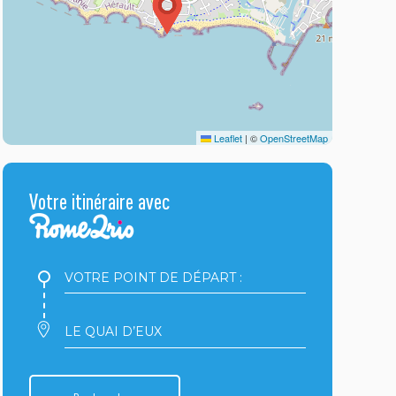
Leaflet
|
©
OpenStreetMap
Votre itinéraire avec
Votre
point
de
départ
Votre
:
point
d'arrivée
: