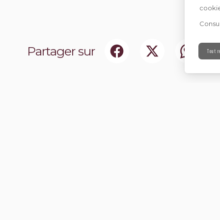
cookie
Consul
Partager sur
Tout r
ociaux
Abonnez-vou
chir notre communauté.