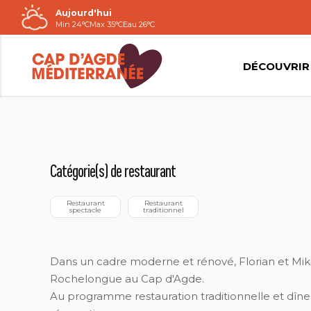
Aujourd'hui
Passer
Min 24°C
Max 35°C
Eau 26°C
au
contenu
DÉCOUVRIR
QUAI D'EUX
Catégorie(s) de restaurant
 Restaurant 
 Restaurant 
spectacle
traditionnel
Dans un cadre moderne et rénové, Florian et Mikaë
Rochelongue au Cap d'Agde.
Au programme restauration traditionnelle et dîne