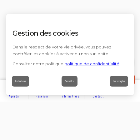
Gestion des cookies
Dans le respect de votre vie privée, vous pouvez
contrôler les cookies à activer ou non sur le site.
Consulter notre politique
politique de confidentialité
Contact
Tout refuser
Paramétrer
Tout accepter
Agenda
Réserver
Informations
Contact
DÉCOUVRIR
Partager sur
Hôtels
Locations