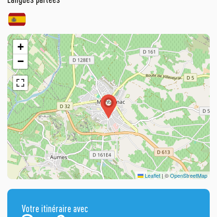
+
−
Leaflet
|
©
OpenStreetMap
Votre itinéraire avec