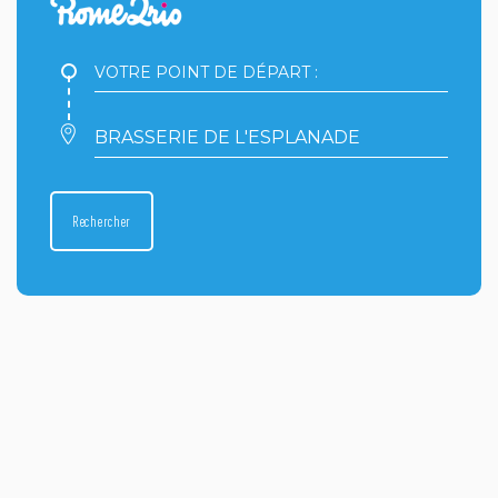
Votre
point
de
départ
Votre
:
point
d'arrivée
:
Rechercher