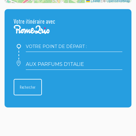
Leaflet
|
©
OpenStreetMap
Votre itinéraire avec
Votre
point
de
départ
Votre
:
point
d'arrivée
:
Rechercher