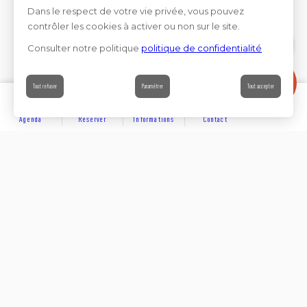
Dans le respect de votre vie privée, vous pouvez
contrôler les cookies à activer ou non sur le site.
Consulter notre politique
politique de confidentialité
Contact
Tout refuser
Paramétrer
Tout accepter
Agenda
Réserver
Informations
Contact
DÉCOUVRIR
Partager sur
Hôtels
Locations
Résidences de vacances
Suivez-nous sur les réseaux sociaux
SE LOGER
Chambres d’hôtes
Rejoignez-nous sur les réseaux sociaux et venez enrichir
notre communauté.
Campings et villages de chalets