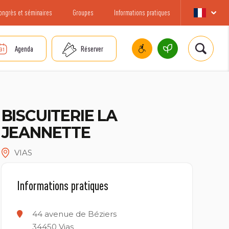
ongrès et séminaires
Groupes
Informations pratiques
Agenda
Réserver
BISCUITERIE LA
JEANNETTE
VIAS
Informations pratiques
44 avenue de Béziers
34450
Vias