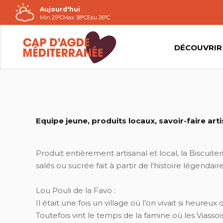
Aujourd'hui
Passer
Min 25°C
Max 38°C
Eau 26°C
au
contenu
DÉCOUVRIR
Equipe jeune, produits locaux, savoir-faire arti
Produit entièrement artisanal et local, la Biscuit
salés ou sucrée fait à partir de l'histoire légendaire
Lou Pouli de la Favo :
Il était une fois un village où l’on vivait si heureux 
Toutefois vint le temps de la famine où les Vias