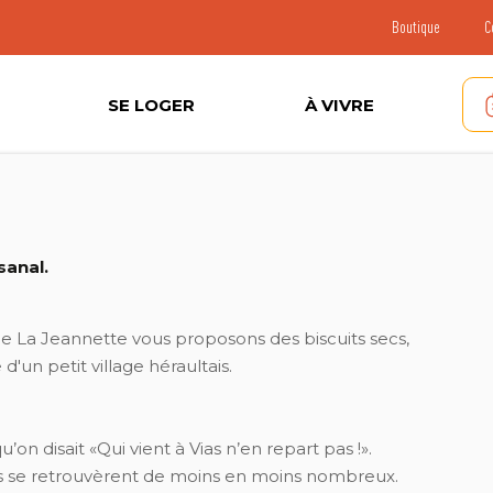
Boutique
C
SE LOGER
À VIVRE
sanal.
erie La Jeannette vous proposons des biscuits secs,
 d'un petit village héraultais.
qu’on disait «Qui vient à Vias n’en repart pas !».
sois se retrouvèrent de moins en moins nombreux.