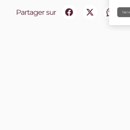
Partager sur
Tout r
ociaux
Abonnez-vou
chir notre communauté.