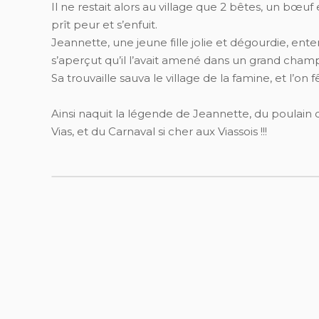
Il ne restait alors au village que 2 bêtes, un bœuf 
prît peur et s’enfuit.
Jeannette, une jeune fille jolie et dégourdie, entend
s’aperçut qu’il l’avait amené dans un grand champ
Sa trouvaille sauva le village de la famine, et l’o
Ainsi naquit la légende de Jeannette, du poulain q
Vias, et du Carnaval si cher aux Viassois !!!