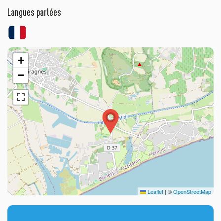
Langues parlées
+
−
Leaflet
|
©
OpenStreetMap