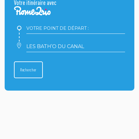
Votre itinéraire avec
Votre
point
de
départ
Votre
:
point
d'arrivée
:
Rechercher