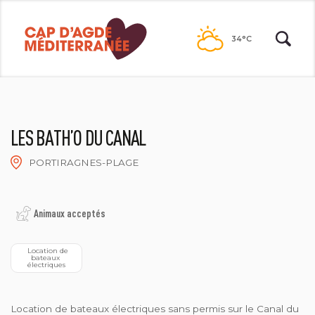
Passer
au
34°C
contenu
LES BATH’O DU CANAL
PORTIRAGNES-PLAGE
LES BATH'O DU CANAL
Animaux acceptés
  Location de 
bateaux 
électriques
Location de bateaux électriques sans permis sur le Canal du