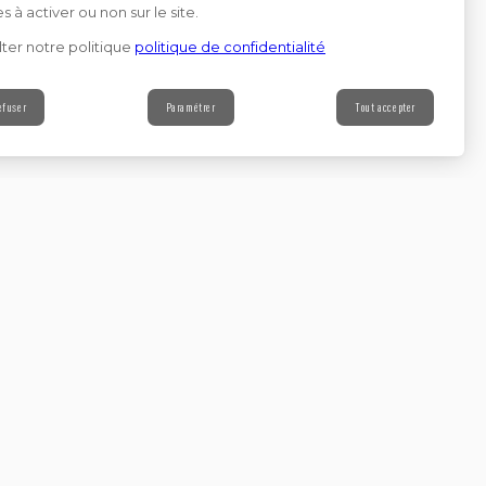
s à activer ou non sur le site.
ter notre politique
politique de confidentialité
efuser
Paramétrer
Tout accepter
Contact
s à notre newsletter
Continuer