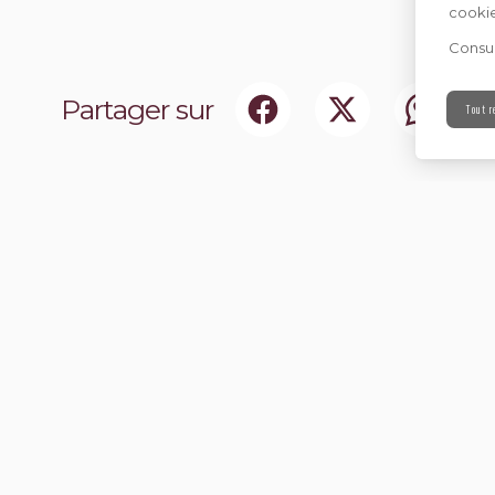
cookie
Consul
Partager sur
Tout r
ociaux
Abonnez-vou
chir notre communauté.