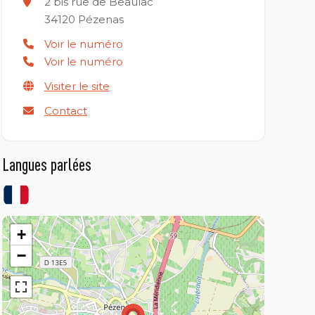
2 bis rue de Beaulac
34120
Pézenas
Voir le numéro
Voir le numéro
Visiter le site
Contact
Langues parlées
+
−