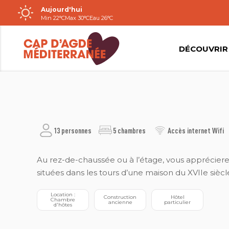
Aujourd'hui
Passer
Min 22°C
Max 30°C
Eau 26°C
au
contenu
DÉCOUVRIR
GÎTES DE FRANCE
13 personnes
5 chambres
Accès internet Wifi
Au rez-de-chaussée ou à l’étage, vous appréciere
situées dans les tours d’une maison du XVIIe siècl
 Location : 
 Construction 
 Hôtel 
 Chambre 
ancienne
particulier
d'hôtes