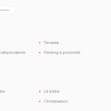
irement
Terrasse
 indépendante
Parking à proximité
ébé
Lit bébé
Climatisation