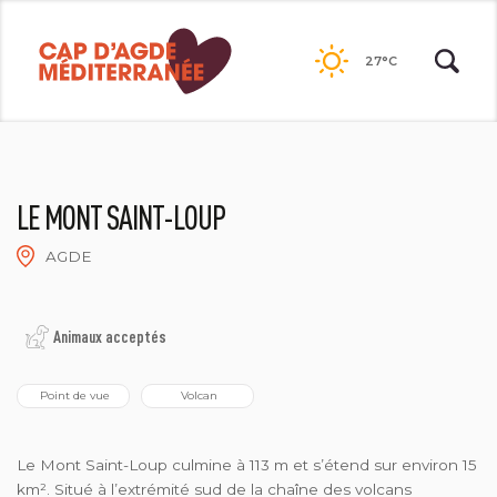
Passer
au
27°C
contenu
LE MONT SAINT-LOUP
AGDE
2021©NATACHA DURRIEU
Animaux acceptés
 Point de vue
 Volcan
Le Mont Saint-Loup culmine à 113 m et s’étend sur environ 15
km². Situé à l’extrémité sud de la chaîne des volcans