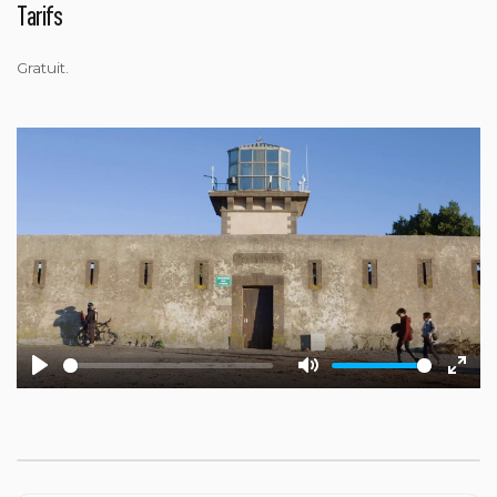
Tarifs
Gratuit.
Play
Mute
Ente
fulls