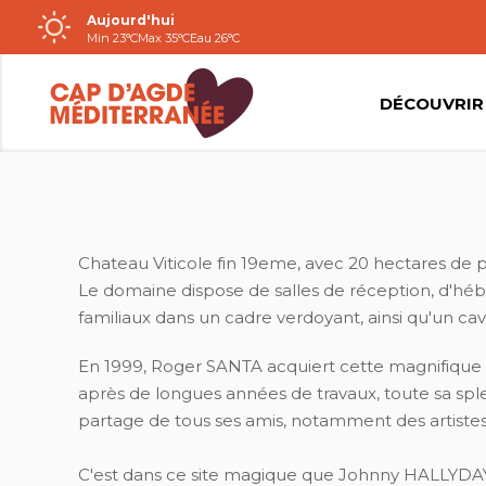
Aujourd'hui
Passer
Min 23°C
Max 35°C
Eau 26°C
au
contenu
DÉCOUVRIR
CHÂTEAU SAINT-MARTIN DE GRAVES
Chateau Viticole fin 19eme, avec 20 hectares de p
Le domaine dispose de salles de réception, d'h
familiaux dans un cadre verdoyant, ainsi qu'un ca
En 1999, Roger SANTA acquiert cette magnifique pro
après de longues années de travaux, toute sa sple
partage de tous ses amis, notamment des artistes
C'est dans ce site magique que Johnny HALLYDAY d