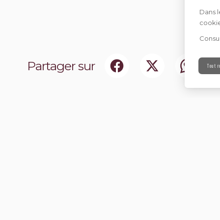
Dans l
cookie
Consul
Partager sur
Tout r
ociaux
Abonnez-vou
chir notre communauté.