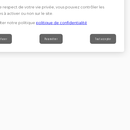
e respect de votre vie privée, vous pouvez contrôler les
s à activer ou non sur le site.
ter notre politique
politique de confidentialité
efuser
Paramétrer
Tout accepter
Contact
s à notre newsletter
Continuer