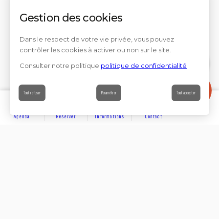
Gestion des cookies
Dans le respect de votre vie privée, vous pouvez
contrôler les cookies à activer ou non sur le site.
Consulter notre politique
politique de confidentialité
Contact
Tout refuser
Paramétrer
Tout accepter
Agenda
Réserver
Informations
Contact
DÉCOUVRIR
Partager sur
Hôtels
Locations
Résidences de vacances
Suivez-nous sur les réseaux sociaux
SE LOGER