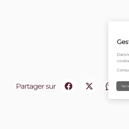
Ges
Dans l
cookie
Consul
Partager sur
Tout r
ociaux