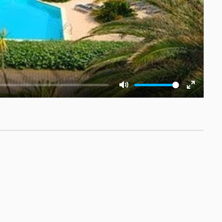
Mute
Enter
fullscre