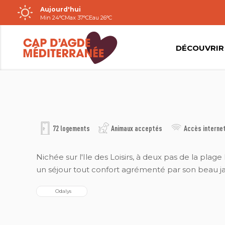
Aujourd'hui
Passer
Min 24°C
Max 37°C
Eau 26°C
au
contenu
DÉCOUVRIR
ODALYS RÉSIDENCE DU GOLFE
72 logements
Animaux acceptés
Accès internet
Nichée sur l'Ile des Loisirs, à deux pas de la plag
un séjour tout confort agrémenté par son beau ja
  Odalys