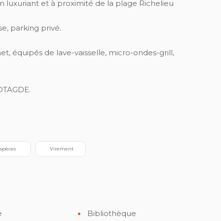
in luxuriant et à proximité de la plage Richelieu
se, parking privé.
, équipés de lave-vaisselle, micro-ondes-grill,
34OTAGDE.
Espèces
 Virement
e
Bibliothèque