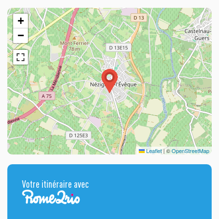
+
−
Leaflet
|
©
OpenStreetMap
Votre itinéraire avec