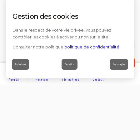
Gestion des cookies
Dans le respect de votre vie privée, vous pouvez
contrôler les cookies à activer ou non sur le site.
Consulter notre politique
politique de confidentialité
Contact
Tout refuser
Paramétrer
Tout accepter
Agenda
Réserver
Informations
Contact
DÉCOUVRIR
Partager sur
Hôtels
Locations
Résidences de vacances
Suivez-nous sur les réseaux sociaux
SE LOGER