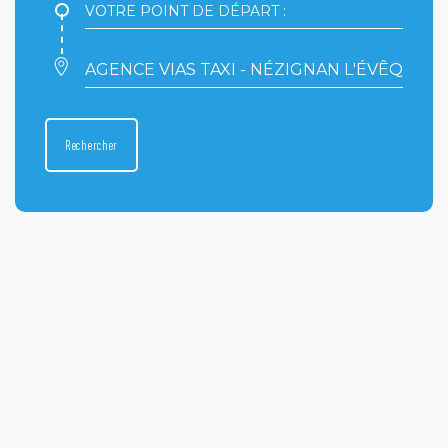
Votre
point
de
départ
Votre
:
point
d'arrivée
:
Rechercher