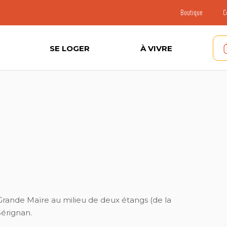
Boutique
C
SE LOGER
À VIVRE
 Grande Maïre au milieu de deux étangs (de la
Sérignan.