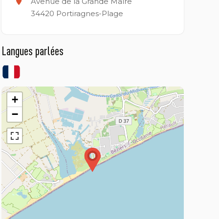
Avenue de la Grande Maïre
34420
Portiragnes-Plage
Langues parlées
+
−