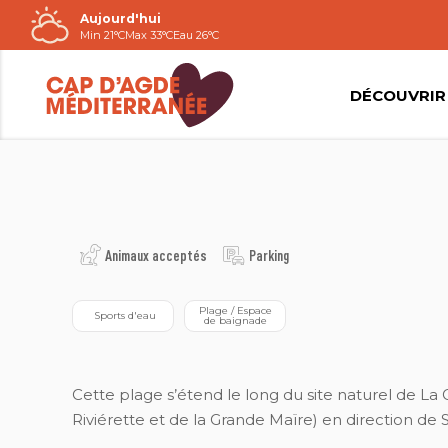
Aujourd'hui
Passer
Min 21°C
Max 33°C
Eau 26°C
au
contenu
DÉCOUVRIR
2021©NATACHA DURRIEU
Animaux acceptés
Parking
 Plage / Espace 
 Sports d'eau
de baignade
Cette plage s’étend le long du site naturel de La
Riviérette et de la Grande Maïre) en direction de 