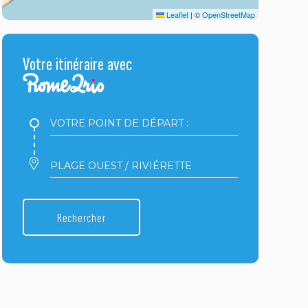
Leaflet
|
©
OpenStreetMap
Votre itinéraire avec
Votre
point
de
départ
Votre
:
point
d'arrivée
:
Rechercher