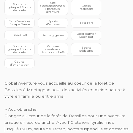
 Site 
 Sports de 
d'accrobranche® 
 Loisirs 
grimpe / Sports 
/ parcours 
récréatifs
de corde
aventure
 Jeu d'évasion/ 
 Sports 
 Tir à l'arc
Escape Game
d'adresse
 Laser game / 
 Paintball
 Archery game
Laser tag
 Sports de 
 Parcours 
 Sports 
grimpe / Sports 
aventure / 
pédestres
de corde
Accrobranche®
 Course 
d'orientation
Global Aventure vous accueille au coeur de la forêt de
Bessilles à Montagnac pour des activités en pleine nature à
vivre en famille ou entre amis :
> Accrobranche
Plongez au cœur de la forêt de Bessilles pour une aventure
unique en accrobranche. Avec 110 ateliers, tyroliennes
jusqu’à 150 m, sauts de Tarzan, ponts suspendus et obstacles