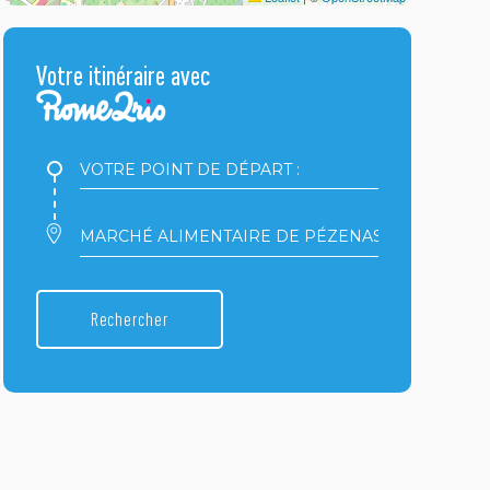
Votre itinéraire avec
Votre
point
de
départ
Votre
:
point
d'arrivée
:
Rechercher