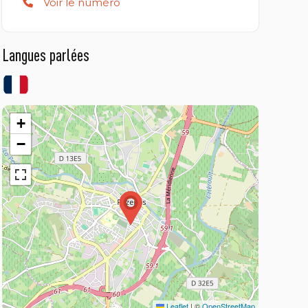
Voir le numéro
Langues parlées
+
−
Leaflet
|
©
OpenStreetMap