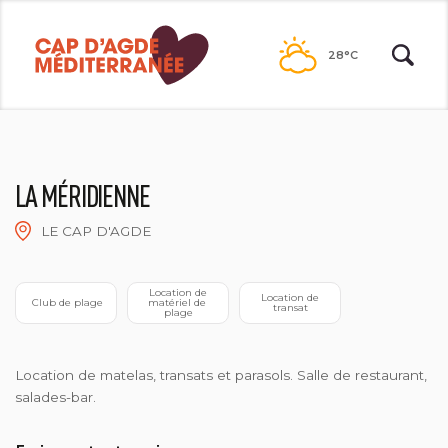
Passer
au
28°C
contenu
LA MÉRIDIENNE
LE CAP D'AGDE
 Location de 
 Location de 
 Club de plage
matériel de 
transat
plage
Location de matelas, transats et parasols. Salle de restaurant,
salades-bar.