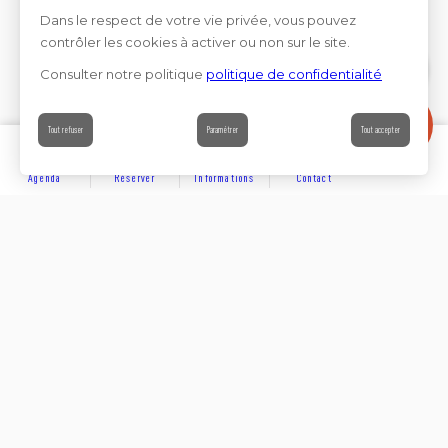
Dans le respect de votre vie privée, vous pouvez
contrôler les cookies à activer ou non sur le site.
Consulter notre politique
politique de confidentialité
Contact
Tout refuser
Paramétrer
Tout accepter
Agenda
Réserver
Informations
Contact
DÉCOUVRIR
Partager sur
Hôtels
Locations
Résidences de vacances
Suivez-nous sur les réseaux sociaux
SE LOGER
Chambres d’hôtes
Rejoignez-nous sur les réseaux sociaux et venez enrichir
notre communauté.