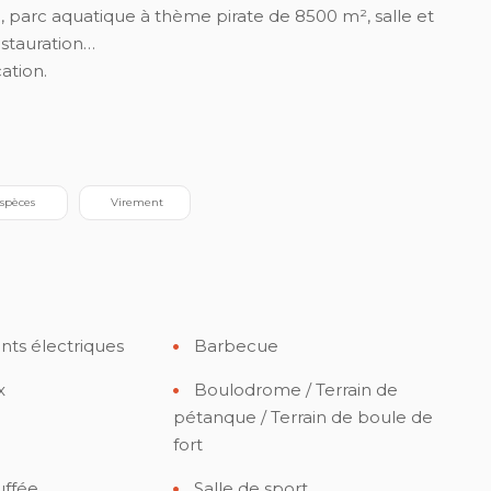
, parc aquatique à thème pirate de 8500 m², salle et
restauration…
ation.
Espèces
 Virement
ts électriques
Barbecue
x
Boulodrome / Terrain de
pétanque / Terrain de boule de
fort
uffée
Salle de sport