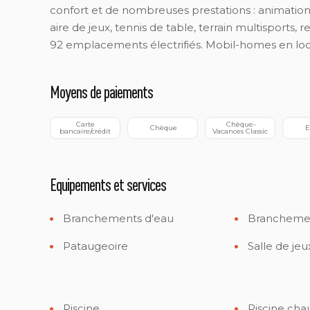
confort et de nombreuses prestations : animation
aire de jeux, tennis de table, terrain multisports, 
92 emplacements électrifiés. Mobil-homes en loc
Moyens de paiements
 Carte 
 Chèque-
 Chèque
 
bancaire/crédit
Vacances Classic
Equipements et services
Branchements d'eau
Branchemen
Pataugeoire
Salle de jeu
Piscine
Piscine cha