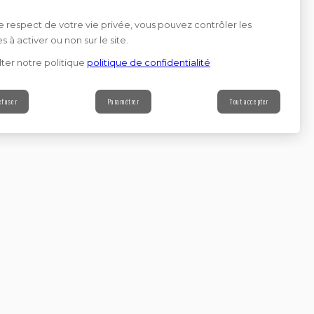
e respect de votre vie privée, vous pouvez contrôler les
s à activer ou non sur le site.
ter notre politique
politique de confidentialité
efuser
Paramétrer
Tout accepter
Contact
s à notre newsletter
Continuer