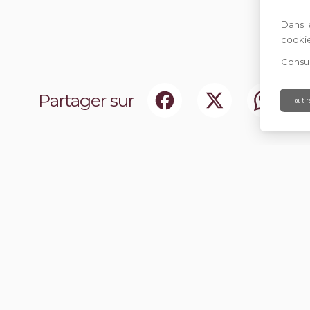
Dans l
cookie
Consul
Partager sur
Tout r
ociaux
Abonnez-vou
chir notre communauté.