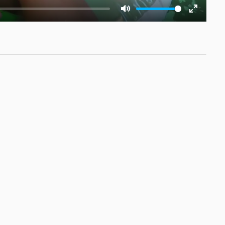
Mute
Enter
fullscre