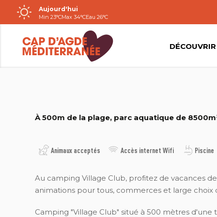
Aujourd'hui
Passer
Min 23°C
Max 34°C
Eau 26°C
au
contenu
DÉCOUVRIR
LES SABLES DORÉS
À 500m de la plage, parc aquatique de 8500m²,
Animaux acceptés
Accès internet Wifi
Piscine
Au camping Village Club, profitez de vacances de 
animations pour tous, commerces et large choix 
Camping "Village Club" situé à 500 mètres d'une