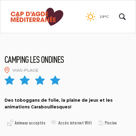
Passer
au
29°C
contenu
CAMPING LES ONDINES
VIAS-PLAGE
LES ONDINES
Des toboggans de folie, la plaine de jeux et les
animations Carabouillesques!
Animaux acceptés
Accès internet Wifi
Piscine