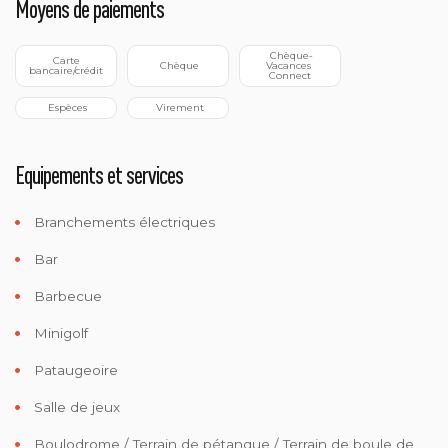
Moyens de paiements
 Chèque-
 Carte 
 Chèque
Vacances 
bancaire/crédit
Connect
 Espèces
 Virement
Equipements et services
Branchements électriques
Bar
Barbecue
Minigolf
Pataugeoire
Salle de jeux
Boulodrome / Terrain de pétanque / Terrain de boule de