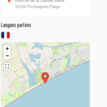
Avenue de la Grande Maïre
34420
Portiragnes-Plage
Langues parlées
+
−