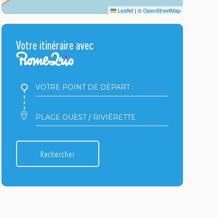
Leaflet
|
©
OpenStreetMap
Votre itinéraire avec
Votre
point
de
départ
Votre
:
point
d'arrivée
:
Rechercher