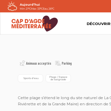
Aujourd'hui
Passer
Min 21°C
Max 33°C
Eau 26°C
au
contenu
DÉCOUVRIR
2021©NATACHA DURRIEU
Animaux acceptés
Parking
 Plage / Espace 
 Sports d'eau
de baignade
Cette plage s’étend le long du site naturel de La
Riviérette et de la Grande Maïre) en direction de 