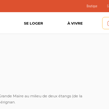
Boutique
C
SE LOGER
À VIVRE
 Grande Maïre au milieu de deux étangs (de la
Sérignan.