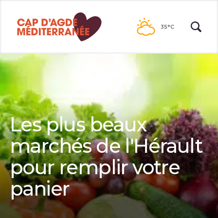
Passer
au
35°C
contenu
Les plus beaux
marchés de l'Hérault
pour remplir votre
panier