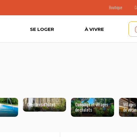
Boutique
C
SE LOGER
À VIVRE
e
Chambres d'hôtes
Campings et villages
Villages
de chalets
de vaca