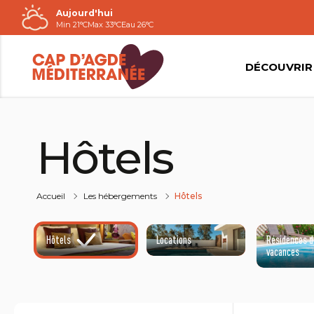
Aujourd'hui
Passer
Min 21°C
Max 33°C
Eau 26°C
au
contenu
DÉCOUVRIR
Hôtels
Accueil
Les hébergements
Hôtels
Hôtels
Locations
Résidences d
vacances