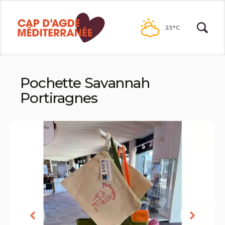
Passer
au
25°C
contenu
Pochette Savannah
Portiragnes