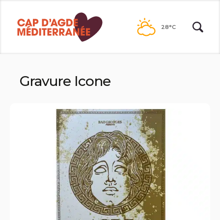
Passer
au
28°C
contenu
Gravure Icone