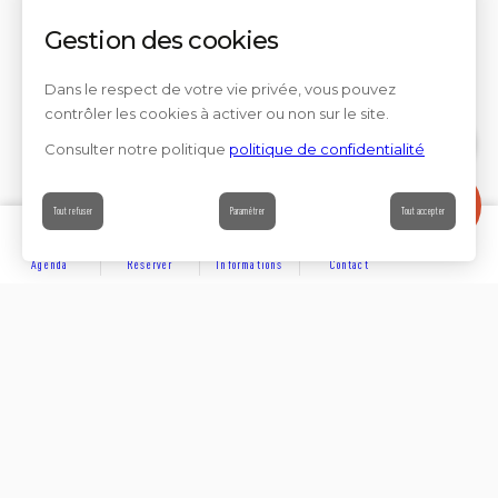
Gestion des cookies
Dans le respect de votre vie privée, vous pouvez
contrôler les cookies à activer ou non sur le site.
Consulter notre politique
politique de confidentialité
Contact
Tout refuser
Paramétrer
Tout accepter
Agenda
Réserver
Informations
Contact
DÉCOUVRIR
Partager sur
Hôtels
Locations
Résidences de vacances
Suivez-nous sur les réseaux sociaux
SE LOGER