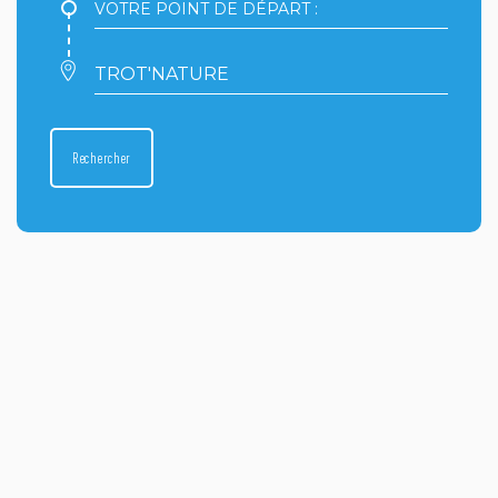
Votre
point
de
départ
Votre
:
point
d'arrivée
:
Rechercher