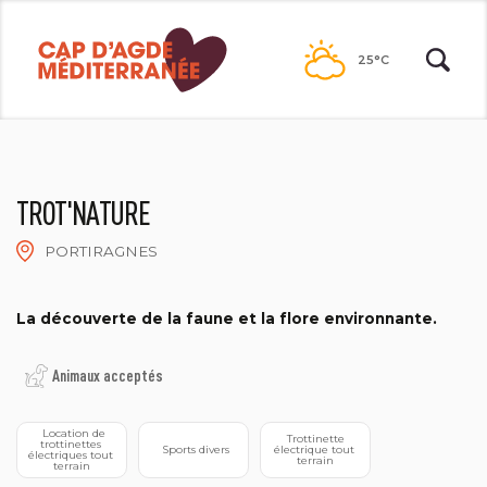
Passer
au
25°C
contenu
TROT'NATURE
PORTIRAGNES
AZIMUT AVENTURES
La découverte de la faune et la flore environnante.
Animaux acceptés
  Location de 
 Trottinette 
trottinettes 
 Sports divers
électrique tout 
électriques tout 
terrain
terrain