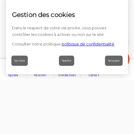
Gestion des cookies
Dans le respect de votre vie privée, vous pouvez
contrôler les cookies à activer ou non sur le site.
Consulter notre politique
politique de confidentialité
Contact
Tout refuser
Paramétrer
Tout accepter
Agenda
Réserver
Informations
Contact
DÉCOUVRIR
Partager sur
Hôtels
Locations
Résidences de vacances
Suivez-nous sur les réseaux sociaux
SE LOGER