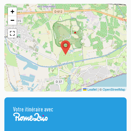
+
−
Leaflet
|
©
OpenStreetMap
Votre itinéraire avec