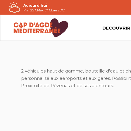
Aujourd'hui
Passer
Min 25°C
Max 37°C
Eau 26°C
au
contenu
DÉCOUVRIR
2 véhicules haut de gamme, bouteille d'eau et ch
personnalisé aux aéroports et aux gares. Possibili
Proximité de Pézenas et de ses alentours.