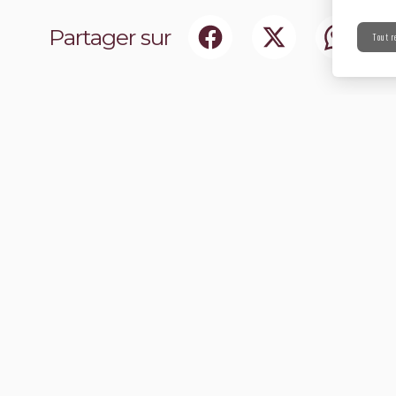
Partager sur
Tout r
ociaux
Abonnez-vou
chir notre communauté.