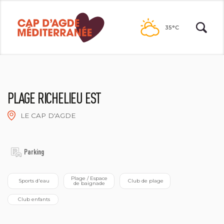
Passer
au
35°C
contenu
PLAGE RICHELIEU EST
LE CAP D'AGDE
2021©N. DURRIEU
Parking
 Plage / Espace 
 Sports d'eau
 Club de plage
de baignade
 Club enfants