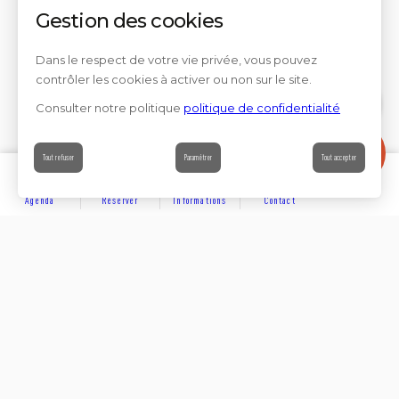
Gestion des cookies
Dans le respect de votre vie privée, vous pouvez
contrôler les cookies à activer ou non sur le site.
Consulter notre politique
politique de confidentialité
Contact
Tout refuser
Paramétrer
Tout accepter
Agenda
Réserver
Informations
Contact
DÉCOUVRIR
Partager sur
Hôtels
Locations
Résidences de vacances
Suivez-nous sur les réseaux sociaux
SE LOGER