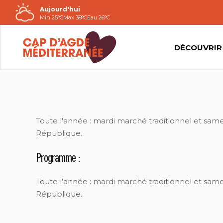
Aujourd'hui
Passer
Min 25°C
Max 38°C
Eau 26°C
au
contenu
DÉCOUVRIR
N DURRIEU
Toute l'année : mardi marché traditionnel et same
République.
Programme :
Toute l'année : mardi marché traditionnel et same
République.