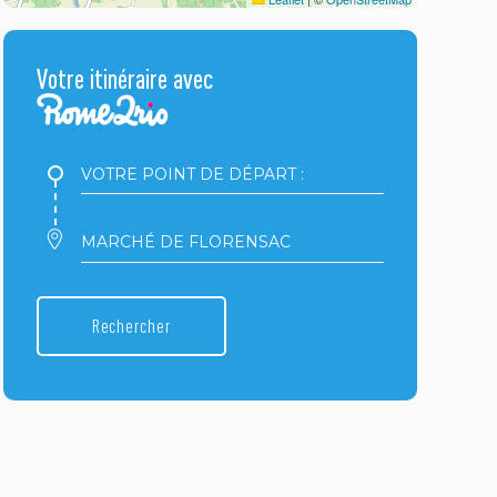
Votre itinéraire avec
Votre
point
de
départ
Votre
:
point
d'arrivée
:
Rechercher