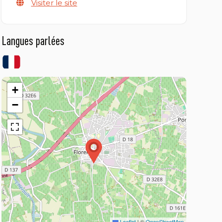
Visiter le site
Langues parlées
+
−
Leaflet
|
©
OpenStreetMap