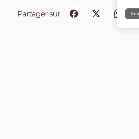
Partager sur
Tout r
ociaux
Abonnez-vou
chir notre communauté.