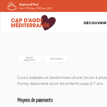
Aujourd'hui
Passer
Min 21°C
Max 33°C
Eau 26°C
au
contenu
DÉCOUVRIR
LES ECURIES D'ALIYANA
 Sports 
 Equitation
équestres
Cours, balades et randonnées d’une heure à plusie
Poney disponible pour les enfants jusqu’à 7 ans.
Moyens de paiements