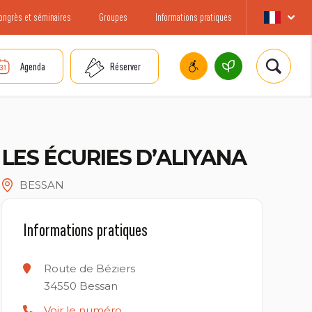
ongrès et séminaires
Groupes
Informations pratiques
Agenda
Réserver
LES ÉCURIES D’ALIYANA
BESSAN
Informations pratiques
Route de Béziers
34550
Bessan
Voir le numéro