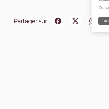
Consul
Partager sur
Tout r
ociaux
Abonnez-vou
chir notre communauté.