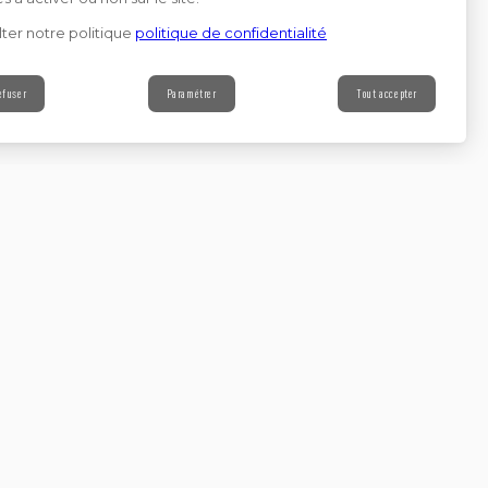
ter notre politique
politique de confidentialité
efuser
Paramétrer
Tout accepter
Contact
s à notre newsletter
Continuer