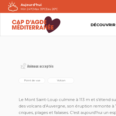
Aujourd'hui
Passer
Min 24°C
Max 35°C
Eau 26°C
au
contenu
DÉCOUVRIR
2021©NATACHA DURRIEU
Animaux acceptés
 Point de vue
 Volcan
Le Mont Saint-Loup culmine à 113 m et s’étend sur
des volcans d’Auvergne, son éruption remonte à 7
criques, plages et falaises. C’est aujourd'hui un 