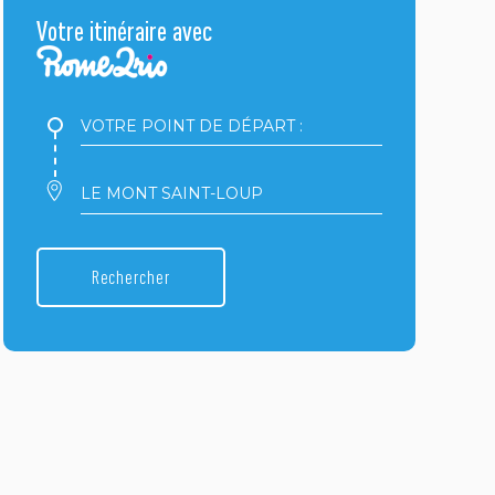
Votre itinéraire avec
Votre
point
de
départ
Votre
:
point
d'arrivée
:
Rechercher