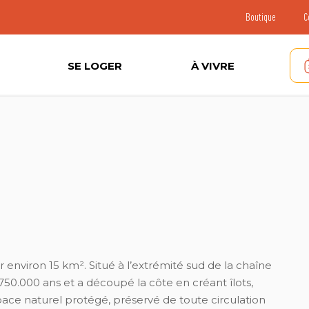
Boutique
C
SE LOGER
À VIVRE
 environ 15 km². Situé à l’extrémité sud de la chaîne
50.000 ans et a découpé la côte en créant îlots,
espace naturel protégé, préservé de toute circulation