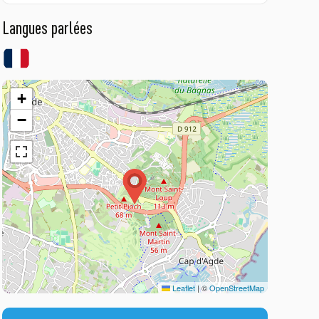
Langues parlées
+
−
Leaflet
|
©
OpenStreetMap