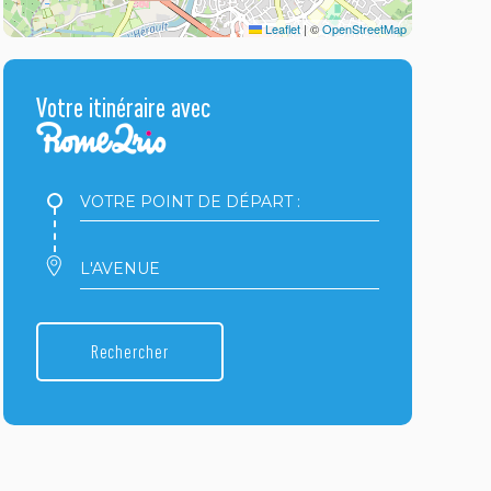
Leaflet
|
©
OpenStreetMap
Votre itinéraire avec
Votre
point
de
départ
Votre
:
point
d'arrivée
:
Rechercher