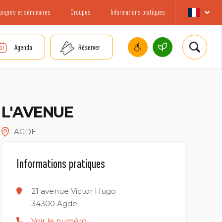
ongrès et séminaires
Groupes
Informations pratiques
Agenda
Réserver
L'AVENUE
AGDE
Informations pratiques
21 avenue Victor Hugo
34300
Agde
Voir le numéro