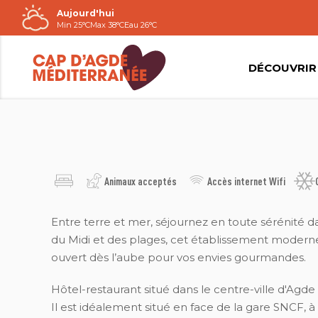
Aujourd'hui
Passer
Min 25°C
Max 38°C
Eau 26°C
au
contenu
DÉCOUVRIR
HÔTEL L'AVENUE
Animaux acceptés
Accès internet Wifi
Entre terre et mer, séjournez en toute sérénité d
du Midi et des plages, cet établissement moderne 
ouvert dès l’aube pour vos envies gourmandes.
Hôtel-restaurant situé dans le centre-ville d'Agde 
Il est idéalement situé en face de la gare SNCF, 