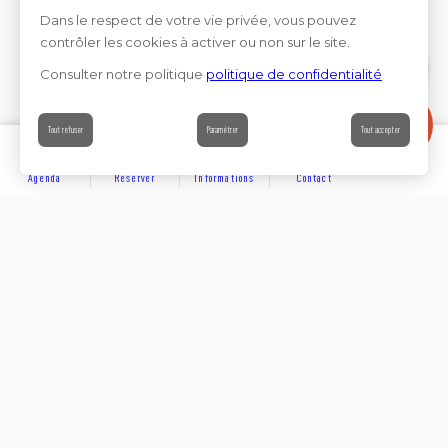
Dans le respect de votre vie privée, vous pouvez
contrôler les cookies à activer ou non sur le site.
Consulter notre politique
politique de confidentialité
Contact
Tout refuser
Paramétrer
Tout accepter
Agenda
Réserver
Informations
Contact
DÉCOUVRIR
Partager sur
Hôtels
Locations
Résidences de vacances
Suivez-nous sur les réseaux sociaux
SE LOGER
Chambres d’hôtes
Rejoignez-nous sur les réseaux sociaux et venez enrichir
notre communauté.