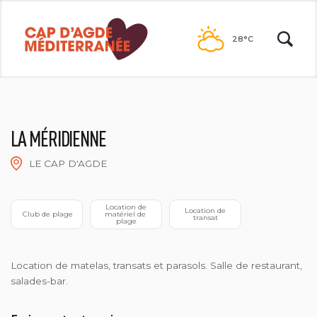
Passer
au
28°C
contenu
LA MÉRIDIENNE
LE CAP D'AGDE
 Location de 
 Location de 
 Club de plage
matériel de 
transat
plage
Location de matelas, transats et parasols. Salle de restaurant,
salades-bar.