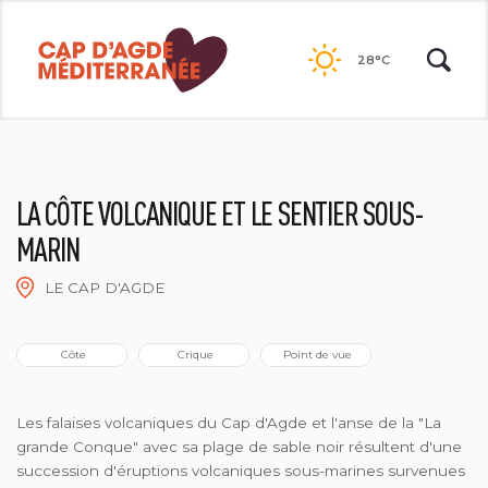
Passer
au
28°C
contenu
LA CÔTE VOLCANIQUE ET LE SENTIER SOUS-
MARIN
LE CAP D'AGDE
2021©NATACHA DURRIEU
 Côte
 Crique
 Point de vue
Les falaises volcaniques du Cap d'Agde et l'anse de la "La
grande Conque" avec sa plage de sable noir résultent d'une
succession d'éruptions volcaniques sous-marines survenues