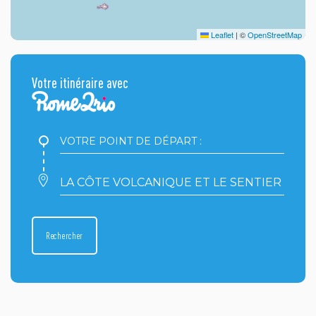
Leaflet
|
©
OpenStreetMap
Votre itinéraire avec
Votre
point
de
départ
Votre
:
point
d'arrivée
:
Rechercher